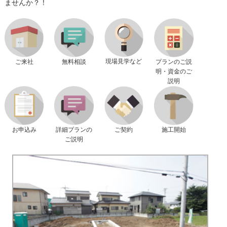
ませんか？！
現場見学など
ご来社
無料相談
プランのご説
明・資金のご
説明
ご契約
施工開始
お申込み
詳細プランの
ご説明