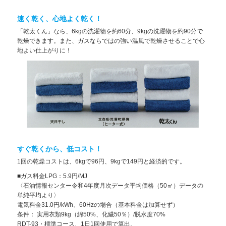
速く乾く、心地よく乾く！
「乾太くん」なら、6kgの洗濯物を約60分、9kgの洗濯物を約90分で
乾燥できます。また、ガスならではの強い温風で乾燥させることで心
地よい仕上がりに！
すぐ乾くから、低コスト！
1回の乾燥コストは、6kgで96円、9kgで149円と経済的です。
■ガス料金LPG：5.9円/MJ
〈石油情報センター令和4年度月次データ平均価格（50㎡）データの
単純平均より〉
電気料金31.0円/kWh、60Hzの場合（基本料金は加算せず）
条件： 実用衣類9kg（綿50%、化繊50％）/脱水度70%
RDT-93・標準コース、1日1回使用で算出。