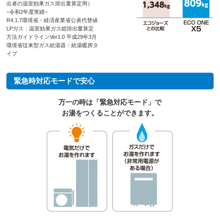
出者の温室効果ガス排出量算定用）
−令和2年度実績−
R4.1.7環境省・経済産業省公表代替値
LPガス：温室効果ガス総排出量算定
方法ガイドラインVer1.0 平成29年3月
環境省従来型ガス給湯器：給湯暖房タ
イプ
緊急時対応モードで安心
万一の時は「緊急対応モード」で
お湯をつくることができます。