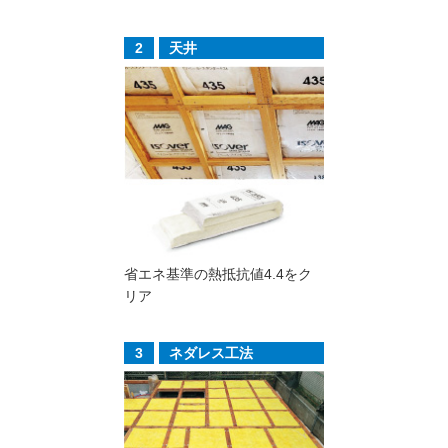
2
天井
省エネ基準の熱抵抗値4.4をク
リア
3
ネダレス工法