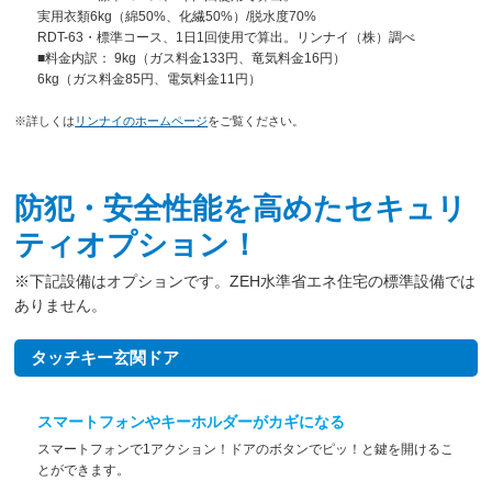
実用衣類6kg（綿50%、化繊50%）/脱水度70%
RDT-63・標準コース、1日1回使用で算出。リンナイ（株）調べ
■料金内訳： 9kg（ガス料金133円、竜気料金16円）
6kg（ガス料金85円、電気料金11円）
※詳しくは
リンナイのホームページ
をご覧ください。
防犯・安全性能を高めたセキュリ
ティオプション！
※下記設備はオプションです。ZEH水準省エネ住宅の標準設備では
ありません。
タッチキー玄関ドア
スマートフォンやキーホルダーがカギになる
スマートフォンで1アクション！ドアのボタンでピッ！と鍵を開けるこ
とができます。