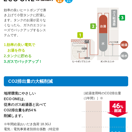
効率の良いヒートポンプで沸
き上げて小型タンクに貯湯し
ます。タンクのお湯が足りな
くなったら、ガスのエコジョ
ーズでバックアップするシス
テムです。
1.効率の良い電気で
お湯を作る
2.タンクに貯める
3.ガスでバックアップ！
CO2排出量の大幅削減
地球環境にやさしい
［給湯使用時のCO2排出量
（1年間）］※
ECO ONEは、
従来のガス給湯器と比べて
CO2排出量を約54％
削減します。
※年間給湯おいだき負荷 18.3GJ
電気：電気事業者別排出係数（特定排