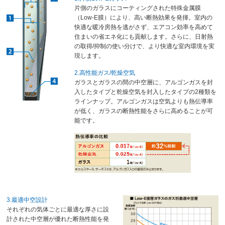
片側のガラスにコーティングされた特殊金属膜
（Low-E膜）により、高い断熱効果を発揮。室内の
快適な暖冷房熱を逃がさず、エアコン効率を高めて
住まいの省エネ化にも貢献します。さらに、日射熱
の取得/抑制の使い分けで、より快適な室内環境を実
現します。
2.高性能ガス/乾燥空気
ガラスとガラスの間の中空層に、アルゴンガスを封
入したタイプと乾燥空気を封入したタイプの2種類を
ラインナップ。アルゴンガスは空気よりも熱伝導率
が低く、ガラスの断熱性能をさらに高めることが可
能です。
3.最適中空設計
それぞれの気体ごとに最適な厚さに設
計された中空層が優れた断熱性能を発