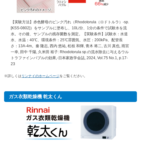
【実験方法】赤色酵母のピンク汚れ（Rhodotorula（ロドトルラ）-sp.
[KSS-0802]）をサンプルに塗布し、10L/分、1分の条件で試験水を流
水。その後、サンプルの残存菌数を測定。【実験条件】試験水：水道
水、水温：40℃、環境条件：25℃雰囲気、水圧：200kPa、配管長
さ：13A-4m。秦 隆志, 西内 悠祐, 松枝 和輝, 青木 将二, 古川 真也, 雨宮
一幸, 田中 千陽, 久米田 裕子: Rhodotorula sp.の流水除去に与えるウル
トラファインバブルの効果,-日本家政学会誌, 2024, Vol.75 No.1, p.17-
23
※詳しくは
リンナイのホームページ
をご覧ください。
ガス衣類乾燥機 乾太くん