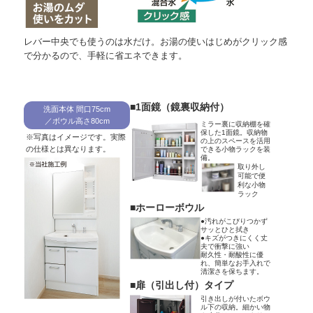
レバー中央でも使うのは水だけ。お湯の使いはじめがクリック感
で分かるので、手軽に省エネできます。
■1面鏡（鏡裏収納付）
洗面本体 間口75cm
／ボウル高さ80cm
ミラー裏に収納棚を確
保した1面鏡。収納物
※写真はイメージです。実際
の上のスペースを活用
の仕様とは異なります。
できる小物ラックを装
備。
取り外し
可能で便
利な小物
ラック
■ホーローボウル
●汚れがこびりつかず
サッとひと拭き
●キズがつきにくく丈
夫で衝撃に強い
耐久性・耐酸性に優
れ、簡単なお手入れで
清潔さを保ちます。
■扉（引出し付）タイプ
引き出しが付いたボウ
ル下の収納。細かい物