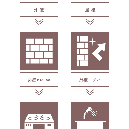
外 観
屋 根
外壁 KMEW
外壁 ニチハ