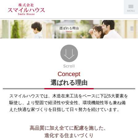
Menu
スマイルハ
ウス
Concept
選ばれる理由
スマイルハウスでは、木造在来工法をベースに下記5大要素を
駆使し、より堅固で経済性や安全性、環境機能性等も兼ね備
えた快適な家づくりを目指して日々努力を続けています。
高品質に加え全てに配慮を施した、
進化する住まいづくり