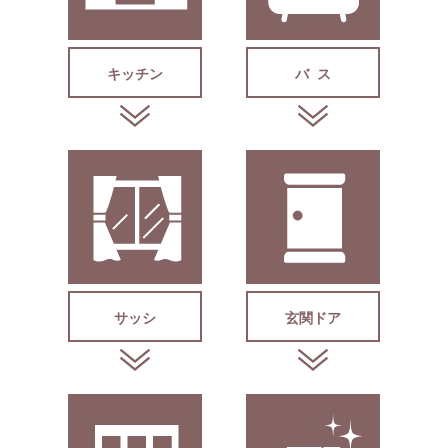
キッチン
バ ス
サッシ
玄関ドア