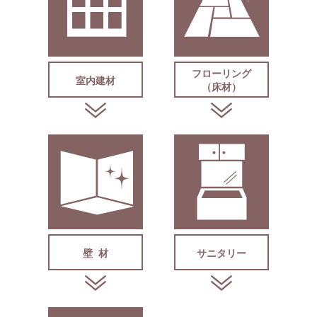
フローリング
室内建材
（床材）
壁 材
サニタリー