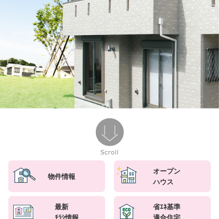
オープン
物件情報
ハウス
最新
省ｴﾈ基準
ﾁﾗｼ情報
適合住宅