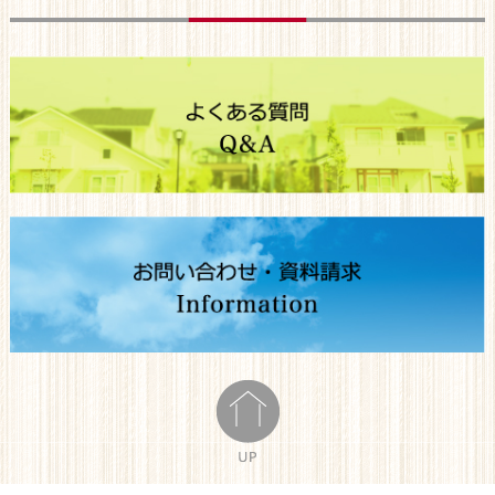
タウン入間川」の販売を開始いたしました！その他にも魅力的な
物件を多彩にご用意していますので、夏本番のこの機会にぜひ当
社へお越しください！
夏を彩る売地フェア開催：6/27(土) → 7/26(日)
2026-05-22
ショールームがついにフルリニューアルオープン！
5月23日（土）10時より、いよいよショールームが移転フルリニ
ューアルオープンします！先着順に記念グッズをお配りしますの
で、ふるってご来場ください！水廻りをはじめとした様々な展示
コーナの他、ソーラーシステム「太陽光パネル＆蓄電池」もご覧
いただけます！
ショールームオープン記念フェア開催：5/23(土) → 6/21(日)
2026-04-24
スマイルハウス リフォーム館、移転フルリニューアルオープン
のお知らせ！