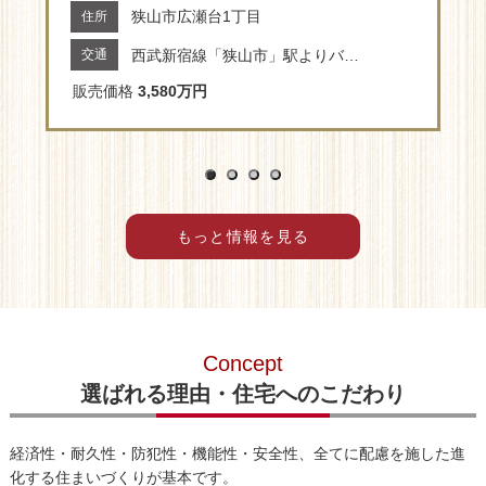
狭山市広瀬台1丁目
住所
交通
西武新宿線「狭山市」駅よりバス15分「日生団地」停歩3分
販売価格
3,580万円
1
2
3
4
もっと情報を見る
Concept
選ばれる理由・住宅へのこだわり
経済性・耐久性・防犯性・機能性・安全性、全てに配慮を施した進
化する住まいづくりが基本です。